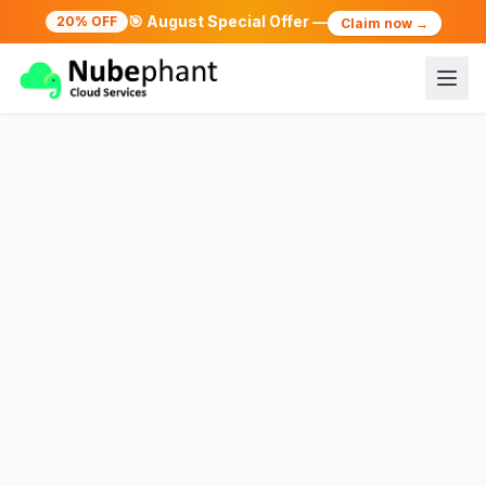
🎯
August Special Offer —
20%
OFF
Claim now →